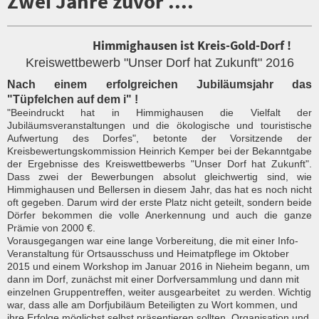
Zwei Jahre zuvor ....
Himmighausen ist Kreis-Gold-Dorf !
Kreiswettbewerb "Unser Dorf hat Zukunft" 2016
Nach einem erfolgreichen Jubiläumsjahr das
"Tüpfelchen auf dem i" !
"Beeindruckt hat in Himmighausen die Vielfalt der
Jubiläumsveranstaltungen und die ökologische und touristische
Aufwertung des Dorfes", betonte der Vorsitzende der
Kreisbewertungskommission Heinrich Kemper bei der Bekanntgabe
der Ergebnisse des Kreiswettbewerbs "Unser Dorf hat Zukunft".
Dass zwei der Bewerbungen absolut gleichwertig sind, wie
Himmighausen und Bellersen in diesem Jahr, das hat es noch nicht
oft gegeben. Darum wird der erste Platz nicht geteilt, sondern beide
Dörfer bekommen die volle Anerkennung und auch die ganze
Prämie von 2000 €.
Vorausgegangen war eine lange Vorbereitung, die mit einer Info-
Veranstaltung für Ortsausschuss und Heimatpflege im Oktober
2015 und einem Workshop im Januar 2016 in Nieheim begann, um
dann im Dorf, zunächst mit einer Dorfversammlung und dann mit
einzelnen Gruppentreffen, weiter ausgearbeitet zu werden. Wichtig
war, dass alle am Dorfjubiläum Beteiligten zu Wort kommen, und
ihre Erfolge möglichst selbst präsentieren sollten. Organisation und