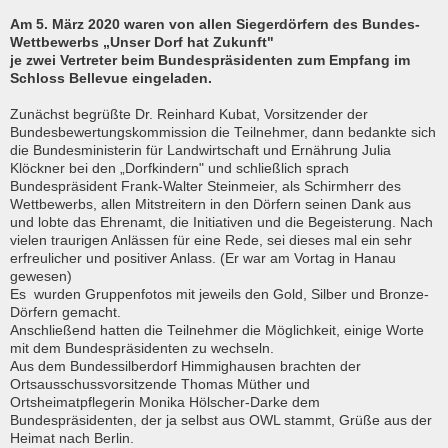
Am 5. März 2020 waren von allen Siegerdörfern des Bundes-
Wettbewerbs „Unser Dorf hat Zukunft"
je zwei Vertreter beim Bundespräsidenten zum Empfang im
Schloss Bellevue eingeladen.
Zunächst begrüßte Dr. Reinhard Kubat, Vorsitzender der
Bundesbewertungskommission die Teilnehmer, dann bedankte sich
die Bundesministerin für Landwirtschaft und Ernährung Julia
Klöckner bei den „Dorfkindern" und schließlich sprach
Bundespräsident Frank-Walter Steinmeier, als Schirmherr des
Wettbewerbs, allen Mitstreitern in den Dörfern seinen Dank aus
und lobte das Ehrenamt, die Initiativen und die Begeisterung. Nach
vielen traurigen Anlässen für eine Rede, sei dieses mal ein sehr
erfreulicher und positiver Anlass. (Er war am Vortag in Hanau
gewesen)
Es wurden Gruppenfotos mit jeweils den Gold, Silber und Bronze-
Dörfern gemacht.
Anschließend hatten die Teilnehmer die Möglichkeit, einige Worte
mit dem Bundespräsidenten zu wechseln.
Aus dem Bundessilberdorf Himmighausen brachten der
Ortsausschussvorsitzende Thomas Müther und
Ortsheimatpflegerin Monika Hölscher-Darke dem
Bundespräsidenten, der ja selbst aus OWL stammt, Grüße aus der
Heimat nach Berlin.