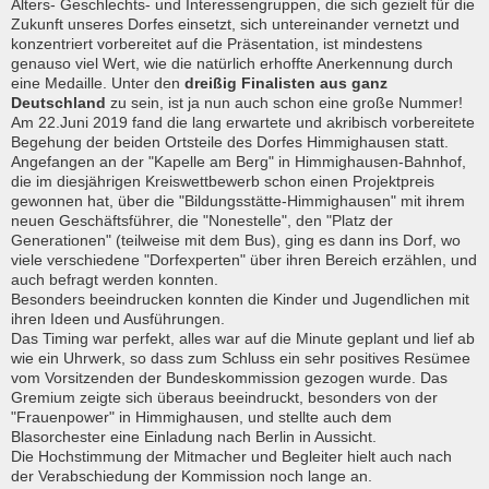
Alters- Geschlechts- und Interessengruppen, die sich gezielt für die
Zukunft unseres Dorfes einsetzt, sich untereinander vernetzt und
konzentriert vorbereitet auf die Präsentation, ist mindestens
genauso viel Wert, wie die natürlich erhoffte Anerkennung durch
eine Medaille. Unter den
dreißig Finalisten aus ganz
Deutschland
zu sein, ist ja nun auch schon eine große Nummer!
Am 22.Juni 2019 fand die lang erwartete und akribisch vorbereitete
Begehung der beiden Ortsteile des Dorfes Himmighausen statt.
Angefangen an der "Kapelle am Berg" in Himmighausen-Bahnhof,
die im diesjährigen Kreiswettbewerb schon einen Projektpreis
gewonnen hat, über die "Bildungsstätte-Himmighausen" mit ihrem
neuen Geschäftsführer, die "Nonestelle", den "Platz der
Generationen" (teilweise mit dem Bus), ging es dann ins Dorf, wo
viele verschiedene "Dorfexperten" über ihren Bereich erzählen, und
auch befragt werden konnten.
Besonders beeindrucken konnten die Kinder und Jugendlichen mit
ihren Ideen und Ausführungen.
Das Timing war perfekt, alles war auf die Minute geplant und lief ab
wie ein Uhrwerk, so dass zum Schluss ein sehr positives Resümee
vom Vorsitzenden der Bundeskommission gezogen wurde. Das
Gremium zeigte sich überaus beeindruckt, besonders von der
"Frauenpower" in Himmighausen, und stellte auch dem
Blasorchester eine Einladung nach Berlin in Aussicht.
Die Hochstimmung der Mitmacher und Begleiter hielt auch nach
der Verabschiedung der Kommission noch lange an.