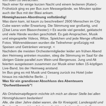
von oben zu betrachten.
Nach einer für einige kurzen Nacht und einem leckeren (Kater)-
Frühstück ging es per Bus zum Messegelände, wo Minuten später
auch der Bus mit der Blasi ankam.
Himmighausen-Abordnung vollständig!
Was dann kam, ist kaum zu beschreiben! 2600 Menschen im City
Cube waren voller Erwartung. Die Stimmung war großartig, und
(Zitat Lena vom Blasorchester):> Es wurde viel geredet, geklatscht
und viele Hände wurden geschüttelt. Es gab Ansprachen, Musik
und eingespielte Videos, Witze, Spielchen und jede Menge offizielle
Fotos. Währenddessen wurden die Teilnehmer großzügig mit
Speisen und Getränken versorgt. <
Nachdem die meisten Orchestermitglieder leider am frühen Abend
den Heimweg antreten mussten, stieg die Stimmung im Saal für die
übrigen Gäste parallel zum Wein-und Biergenuss. Jung und Alt
feierten ausgelassen zusammen zur Musik einer tollen 15-köpfigen
Live-Band, bis der Heimweg anstand.
Im Bus ging es mit Musik und Gesang zurück ins Hotel (oder
hinaus ins nächtliche Berlin...)
Was für ein grandioser Abschluss des Abenteuers
"Dorfwettbewerb"!
Als Ortsheimatpflegerin möchte ich mich an dieser Stelle bei allen
Himmighäusern bedanken!
Alle, die über Jahre dabei waren, die für Kreisgold, Landesgold und