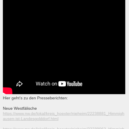
Hier geht's zu den Presseberichten:
Neue Westfälische
https://www.nw.de/lokal/kreis_hoexter/nieheim/22238881_Himmigh
ausen-ist-Landesgolddorf.html