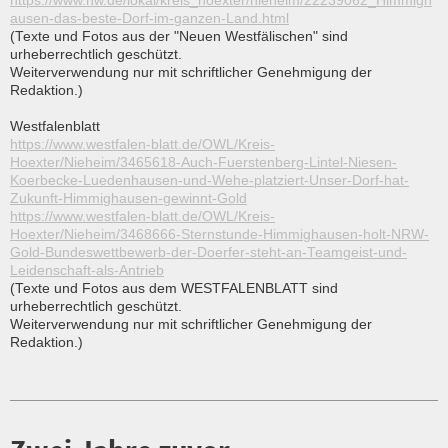
https://www.nw.de/lokal/kreis_hoexter/nieheim/22239062_Himmigh
ausen-das-beste-Dorf-im-ganzen-Land.html
(Texte und Fotos aus der "Neuen Westfälischen" sind
urheberrechtlich geschützt.
Weiterverwendung nur mit schriftlicher Genehmigung der
Redaktion.)
Westfalenblatt
https://www.westfalen-blatt.de/OWL/Kreis-
Hoexter/Nieheim/3465618-Auch-Fuerstenberg-Lintel-Niesen-
Koerbecke-Luedenhausen-und-Wehe-platziert-Unser-Dorf-hat-
Zukunft-Himmighausen-gewinnt-Gold
https://www.westfalen-blatt.de/OWL/Kreis-
Hoexter/Nieheim/3468666-Sternstunde-Himmighausen-holt-NRW-
Gold-Bundeswettbewerb-der-Doerfer-steht-an-Teamgeist-und-
Leidenschaft-als-Antrieb
(Texte und Fotos aus dem WESTFALENBLATT sind
urheberrechtlich geschützt.
Weiterverwendung nur mit schriftlicher Genehmigung der
Redaktion.)