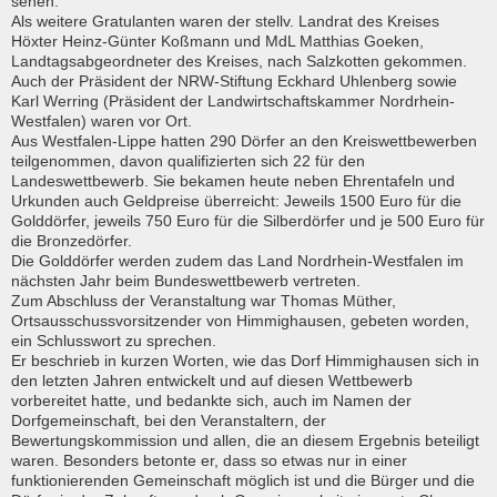
sehen."
Als weitere Gratulanten waren der stellv. Landrat des Kreises
Höxter Heinz-Günter Koßmann und MdL Matthias Goeken,
Landtagsabgeordneter des Kreises, nach Salzkotten gekommen.
Auch der Präsident der NRW-Stiftung Eckhard Uhlenberg sowie
Karl Werring (Präsident der Landwirtschaftskammer Nordrhein-
Westfalen) waren vor Ort.
Aus Westfalen-Lippe hatten 290 Dörfer an den Kreiswettbewerben
teilgenommen, davon qualifizierten sich 22 für den
Landeswettbewerb. Sie bekamen heute neben Ehrentafeln und
Urkunden auch Geldpreise überreicht: Jeweils 1500 Euro für die
Golddörfer, jeweils 750 Euro für die Silberdörfer und je 500 Euro für
die Bronzedörfer.
Die Golddörfer werden zudem das Land Nordrhein-Westfalen im
nächsten Jahr beim Bundeswettbewerb vertreten.
Zum Abschluss der Veranstaltung war Thomas Müther,
Ortsausschussvorsitzender von Himmighausen, gebeten worden,
ein Schlusswort zu sprechen.
Er beschrieb in kurzen Worten, wie das Dorf Himmighausen sich in
den letzten Jahren entwickelt und auf diesen Wettbewerb
vorbereitet hatte, und bedankte sich, auch im Namen der
Dorfgemeinschaft, bei den Veranstaltern, der
Bewertungskommission und allen, die an diesem Ergebnis beteiligt
waren. Besonders betonte er, dass so etwas nur in einer
funktionierenden Gemeinschaft möglich ist und die Bürger und die